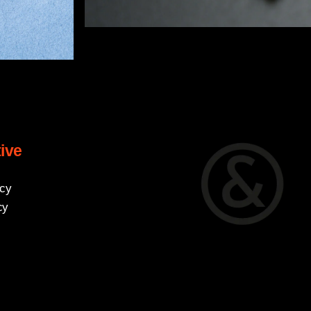
ive
icy
cy