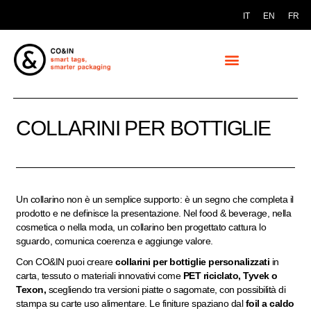
IT
EN
FR
COLLARINI PER BOTTIGLIE
Un collarino non è un semplice supporto: è un segno che completa il
prodotto e ne definisce la presentazione. Nel food & beverage, nella
cosmetica o nella moda, un collarino ben progettato cattura lo
sguardo, comunica coerenza e aggiunge valore.
Con CO&IN puoi creare
collarini per bottiglie personalizzati
in
carta, tessuto o materiali innovativi come
PET riciclato, Tyvek o
Texon,
scegliendo tra versioni piatte o sagomate, con possibilità di
stampa su carte uso alimentare. Le finiture spaziano dal
foil a caldo